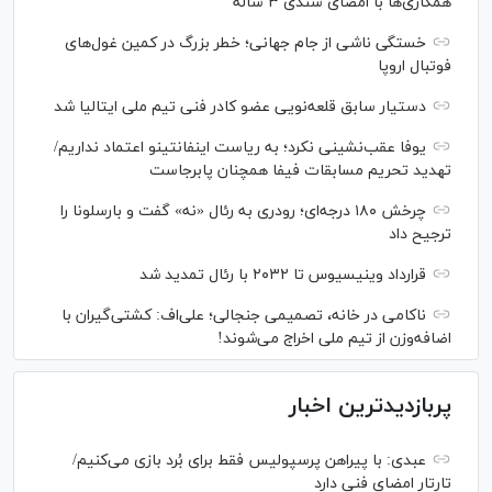
همکاری‌ها با امضای سندی ۳ ساله
خستگی ناشی از جام جهانی؛ خطر بزرگ در کمین غول‌های
فوتبال اروپا
دستیار سابق قلعه‌نویی عضو کادر فنی تیم ملی ایتالیا شد
یوفا عقب‌نشینی نکرد؛ به ریاست اینفانتینو اعتماد نداریم/
تهدید تحریم مسابقات فیفا همچنان پابرجاست
چرخش ۱۸۰ درجه‌ای؛ رودری به رئال «نه» گفت و بارسلونا را
ترجیح داد
قرارداد وینیسیوس تا ۲۰۳۲ با رئال‌ تمدید شد
ناکامی در خانه، تصمیمی جنجالی؛ علی‌اف: کشتی‌گیران با
اضافه‌وزن از تیم ملی اخراج می‌شوند!
پربازدیدترین اخبار
عبدی: با پیراهن پرسپولیس فقط برای بُرد بازی می‌کنیم/
تارتار امضای فنی دارد