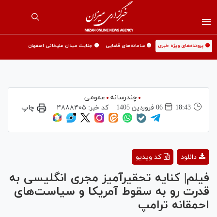
🟡 پرونده‌های ویژه خبری
🟡 سامانه‌های قضایی
🟡 جنایت میدان علیخانی اصفهان
چندرسانه
عمومی
18:43
06 فروردين 1405
کد خبر:
۴۸۸۸۴۰۵
چاپ
Play
دانلود
کد ویدیو
Video
فیلم| کنایه تحقیرآمیز مجری انگلیسی به
قدرت رو به سقوط آمریکا و سیاست‌های
احمقانه ترامپ