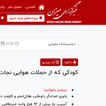
قضایی
حقوق بشر
وکی
🟡 پرونده‌های ویژه خبری
🟡 
چندرسانه
عمومی
17:35
دانلود
کد ویدیو
کودکی که از حملات هوایی نجات پ
بیشتر بخوانید:
بانوی امدادگر داوطلب هلال‌احمر و کارمن
آسیب به بیش از ۹۲ هزار واحد غیرنظامی در حملات آمریکایی_صهیونی