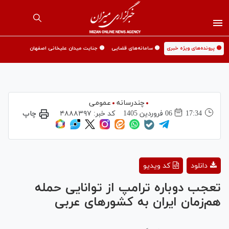
🟡 پرونده‌های ویژه خبری
🟡 سامانه‌های قضایی
🟡 جنایت میدان علیخانی اصفهان
چندرسانه
عمومی
17:34
06 فروردين 1405
کد خبر:
۴۸۸۸۳۹۷
چاپ
Play
دانلود
کد ویدیو
Video
تعجب دوباره ترامپ از توانایی حمله
هم‌زمان ایران به کشور‌های عربی