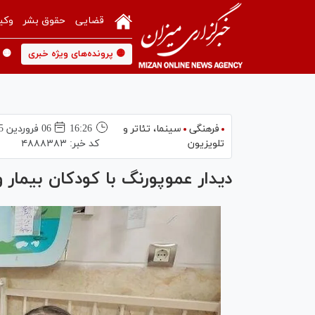
قضایی
حقوق بشر
وکی
🟡 پرونده‌های ویژه خبری
🟡 
فرهنگی
سینما،‌ تئاتر و
16:26
06 فروردين 1405
تلویزیون
کد خبر:
۴۸۸۸۳۸۳
دیدار عموپورنگ با کودکان بیمار