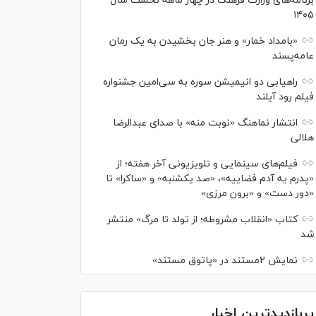
برنامه‌های وزارت فرهنگ در چهار ماهه نخست سال
۱۴۰۵
«بامداد خمار» و هنر جان بخشیدن به یک رمان
عامه‌پسند
راهیابی دو انیمیشن سوره به سی‌امین جشنواره
فیلم رود آیلند
انتشار نماهنگ «نوبت منه» با صدای عبدالرضا
هلالی
فیلم‌های سینمایی و تلویزیونی آخر هفته؛ از
«پدرم یه آدم فضاییه»، «صد یکشنبه» و «ساکرا» تا
«دور دست» و «برون مرزی»
کتاب «انقلاب مشروطه؛ از تولد تا مرگ» منتشر
شد
نمایش ۲مستند در «پاتوق مستند»
پربازدیدترین اخبار