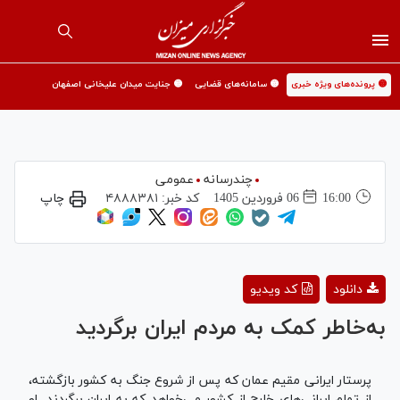
🟡 پرونده‌های ویژه خبری
🟡 سامانه‌های قضایی
🟡 جنایت میدان علیخانی اصفهان
چندرسانه
عمومی
16:00
06 فروردين 1405
کد خبر:
۴۸۸۸۳۸۱
چاپ
Play
دانلود
کد ویدیو
Video
به‌خاطر کمک به مردم ایران برگردید
پرستار ایرانی مقیم عمان که پس از شروع جنگ به کشور بازگشته،
از تمام ایرانی‌های خارج از کشور می‌خواهد که به ایران برگردند. او