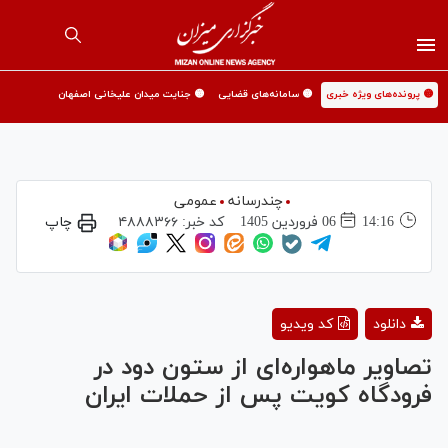
🟡 پرونده‌های ویژه خبری
🟡 سامانه‌های قضایی
🟡 جنایت میدان علیخانی اصفهان
چندرسانه
عمومی
14:16
06 فروردين 1405
کد خبر:
۴۸۸۸۳۶۶
چاپ
Play
دانلود
کد ویدیو
Video
تصاویر ماهواره‌ای از ستون دود در
فرودگاه کویت پس از حملات ایران