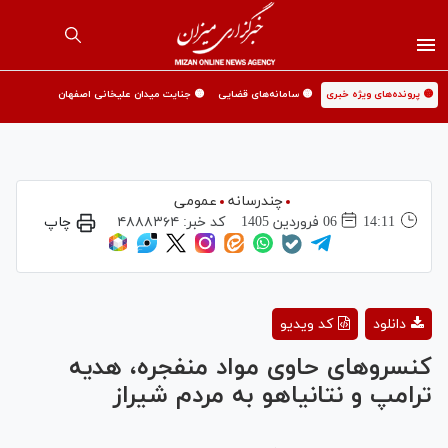
🟡 پرونده‌های ویژه خبری
🟡 سامانه‌های قضایی
🟡 جنایت میدان علیخانی اصفهان
چندرسانه
عمومی
14:11
06 فروردين 1405
کد خبر:
۴۸۸۸۳۶۴
چاپ
Play
دانلود
کد ویدیو
Video
کنسروهای حاوی مواد منفجره، هدیه
ترامپ و نتانیاهو به مردم شیراز