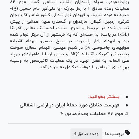
روابط‌عمومی سپاه پاسداران انقلاب اسلامی گفت: موج ۸۲
عملیات وعده صادق ۴ با رمز مبارک‌ «یا علی‌اکبر امام حسین (ع)»
هدیه به مردم شریف و قهرمان نوار شمالی کشور شامل آذربایجان
شرقی، اردبیل، گیلان، مازندران و گلستان علیه اهدافی از پیش
تعیین شده در عریفجان، الخرج، سایت لجستیک دفاعی آمریکا
‌(kGL) در پاسخ به حمله‌ای که به خرمشهر از آن مرکز انجام شده
بود و انهدام رادار پاتریوت در شیخ عیسی، انهدام آشیانه
هواپیمای جاسوسی p۸ در شیخ عیسی، انهدام مخازن سوخت
پشتیبانی آمریکا، آشیانه MQ۹ و دیش ارتباط ماهواره‌ای پهپاد
علی السالم به فضل الهی، در یک عملیات تاثیرمحور به وسیله
پهپادهای انهدامی با موفقیت کامل به اجرا در آمد.
بیشتر بخوانید:
فهرست مناطق مورد حملهٔ ایران در اراضی اشغالی
تا موج ۷۶ عملیات وعدهٔ صادق ۴
برچسب ها:
وعده صادق 4