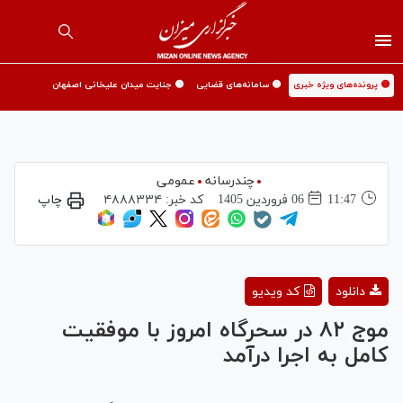
🟡 پرونده‌های ویژه خبری
🟡 سامانه‌های قضایی
🟡 جنایت میدان علیخانی اصفهان
چندرسانه
عمومی
11:47
06 فروردين 1405
کد خبر:
۴۸۸۸۳۳۴
چاپ
Play
دانلود
کد ویدیو
Video
موج ۸۲ در سحرگاه امروز با موفقیت
کامل به اجرا درآمد