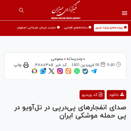
🟡 پرونده‌های ویژه خبری
🟡 سامانه‌های قضایی
🟡 جنایت میدان علیخانی اصفهان
چندرسانه
عمومی
9:40
06 فروردين 1405
کد خبر:
۴۸۸۸۳۰۵
چاپ
Play
دانلود
کد ویدیو
Video
صدای انفجارهای پی‌در‌پی‌ در تل‌آویو در
پی حمله موشکی ایران