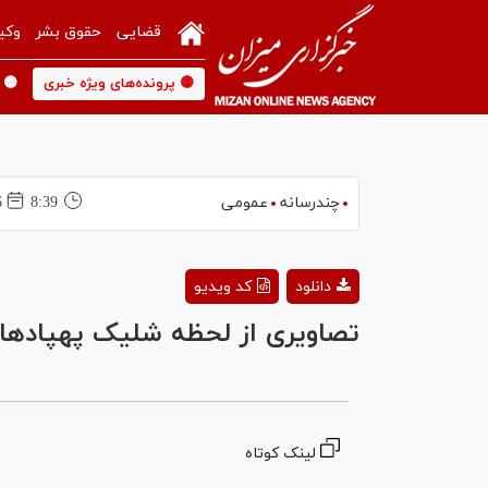
قضایی
حقوق بشر
وکی
🟡 پرونده‌های ویژه خبری
🟡 
چندرسانه
عمومی
8:39
06 
دانلود
کد ویدیو
تصاویری از لحظه شلیک پهپادهای
لینک کوتاه