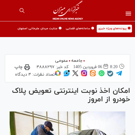
🟡 پرونده‌های ویژه خبری
🟡 سامانه‌های قضایی
🟡 جنایت میدان علیخانی اصفهان
جامعه
عمومی
8:20
06 فروردين 1405
کد خبر:
۴۸۸۸۲۹۷
چاپ
تعداد نظرات:
۴ دیدگاه
امکان اخذ نوبت اینترنتی تعویض پلاک
خودرو از امروز