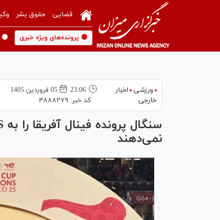
قضایی
حقوق بشر
وکی
🟡 پرونده‌های ویژه خبری
🟡 
ورزشی
اخبار
23:06
05 فروردين 1405
خارجی
کد خبر:
۴۸۸۸۲۷۹
نمی‌دهند