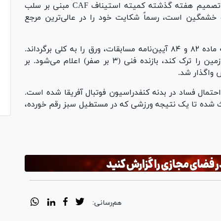
فدراسیون فوتبال سنگال که از تصمیم هفته گذشته کمیته استیناف CAF مبنی بر سلب
خشمگین است، رسماً شکایت خود را در عالی‌ترین مرجع
کمیته استیناف CAF هفته گذشته با استناد به ماده ۸۲ و ۸۴ آیین‌نامه مسابقات، ورق را به کلی برگرداند.
طبق این قوانین، هر تیمی که بدون اجازه داور زمین را ترک کند، بازنده فنی (۳ بر صفر) اعلام می‌شود. بر
 واگذار شد.
احتمال فساد در بدنه کنفدراسیون فوتبال آفریقا شده است.
اعث شده تا یک نتیجه ورزشی که در مستطیل سبز رقم خورده،
هم‌رسانی: