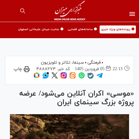
🟡 پرونده‌های ویژه خبری
🟡 سامانه‌های قضایی
🟡 جنایت میدان علیخانی اصفهان
فرهنگی
سینما،‌ تئاتر و تلویزیون
22:13
05 فروردين 1405
کد خبر:
۴۸۸۸۲۷۴
چاپ
«موسی» اکران آنلاین می‌شود/ عرضه
پروژه بزرگ سینمای ایران