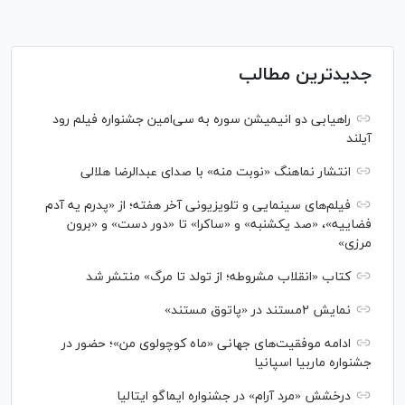
جدیدترین مطالب
راهیابی دو انیمیشن سوره به سی‌امین جشنواره فیلم رود
آیلند
انتشار نماهنگ «نوبت منه» با صدای عبدالرضا هلالی
فیلم‌های سینمایی و تلویزیونی آخر هفته؛ از «پدرم یه آدم
فضاییه»، «صد یکشنبه» و «ساکرا» تا «دور دست» و «برون
مرزی»
کتاب «انقلاب مشروطه؛ از تولد تا مرگ» منتشر شد
نمایش ۲مستند در «پاتوق مستند»
ادامه موفقیت‌های جهانی «ماه کوچولوی من»؛ حضور در
جشنواره ماربیا اسپانیا
درخشش «مرد آرام» در جشنواره ایماگو ایتالیا