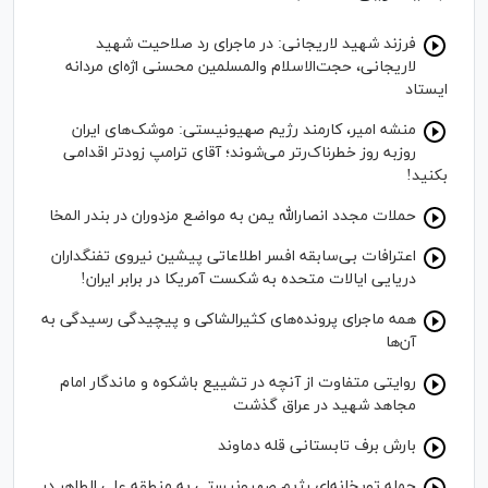
فرزند شهید لاریجانی: در ماجرای رد صلاحیت شهید
لاریجانی، حجت‌الاسلام والمسلمین محسنی اژه‌ای مردانه
ایستاد
منشه امیر، کارمند رژیم صهیونیستی: موشک‌های ایران
روزبه روز خطرناک‌رتر می‌شوند؛ آقای ترامپ زودتر اقدامی
بکنید!
حملات مجدد انصارالله یمن به مواضع مزدوران در بندر المخا
اعترافات بی‌سابقه افسر اطلاعاتی پیشین نیروی تفنگداران
دریایی ایالات متحده به شکست آمریکا در برابر ایران!
همه ماجرای پرونده‌های کثیرالشاکی و پیچیدگی رسیدگی به
آن‌ها
روایتی متفاوت از آنچه در تشییع باشکوه و ماندگار امام
مجاهد شهید در عراق گذشت
بارش برف تابستانی قله دماوند
حمله توپخانه‌ای رژیم صهیونیستی به منطقه علی الطاهر در