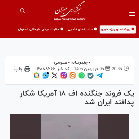
🟡 پرونده‌های ویژه خبری
🟡 سامانه‌های قضایی
🟡 جنایت میدان علیخانی اصفهان
چندرسانه
عمومی
20:35
05 فروردين 1405
کد خبر:
۴۸۸۸۲۶۶
چاپ
یک فروند جنگنده اف ۱۸ آمریکا شکار
پدافند ایران شد