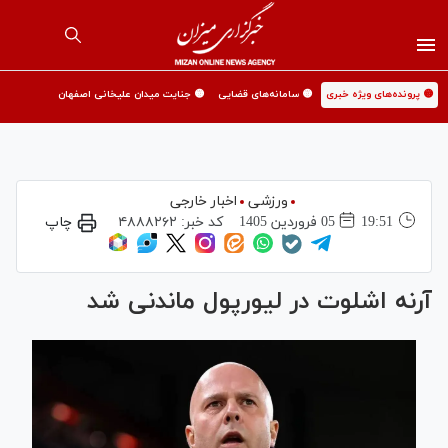
🟡 پرونده‌های ویژه خبری
🟡 سامانه‌های قضایی
🟡 جنایت میدان علیخانی اصفهان
ورزشی
اخبار خارجی
19:51
05 فروردين 1405
کد خبر:
۴۸۸۸۲۶۲
چاپ
آرنه اشلوت در لیورپول ماندنی شد