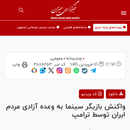
🟡 پرونده‌های ویژه خبری
🟡 سامانه‌های قضایی
🟡 جنایت میدان علیخانی اصفهان
چندرسانه
عمومی
17:58
05 فروردين 1405
کد خبر:
۴۸۸۸۲۵۳
چاپ
Play
دانلود
کد ویدیو
Video
واکنش بازیگر سینما به وعده آزادی مردم
ایران توسط ترامپ