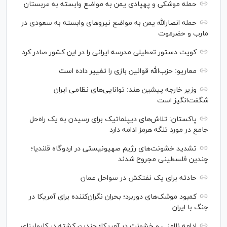
حمله موشکی و پهپادی یمن به مواضع وابسته به عربستان
حمله انصارالله یمن به مواضع نیرو‌های وابسته به سعودی در
مارب و حضرموت
کویت دستور تعطیلی مدرسه ایرانی را در این کشور صادر کرد
معاریو: حزب‌الله قوانین بازی را تغییر داده است
وزیر خارجه پیشین هند: توانایی‌های نظامی ایران
شگفت‌انگیز است
پاکستان: تلاش‌های دیپلماتیک برای رسیدن به یک راه‌حل
جامع در مورد تنگه هرمز ادامه دارد
تشدید خشونت‌های رژیم صهیونیستی در اردوگاه قلندیا؛
چندین فلسطینی مجروح شدند
حادثه برای یک نفتکش در سواحل عمان
کمبود موشک‌های دوربرد؛ بحران نگران‌کننده برای آمریکا در
جنگ با ایران
ادامه ناامنی و خشونت در آمریکا؛ چندین کشته در کارولینای