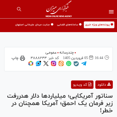
🟡 پرونده‌های ویژه خبری
🟡 سامانه‌های قضایی
🟡 جنایت میدان علیخانی اصفهان
چندرسانه
عمومی
16:44
05 فروردين 1405
کد خبر:
۴۸۸۸۲۴۴
چاپ
Play
دانلود
کد ویدیو
Video
سناتور آمریکایی؛ میلیاردها دلار هدررفت
زیر فرمان یک احمق؛ آمریکا همچنان در
خطر!