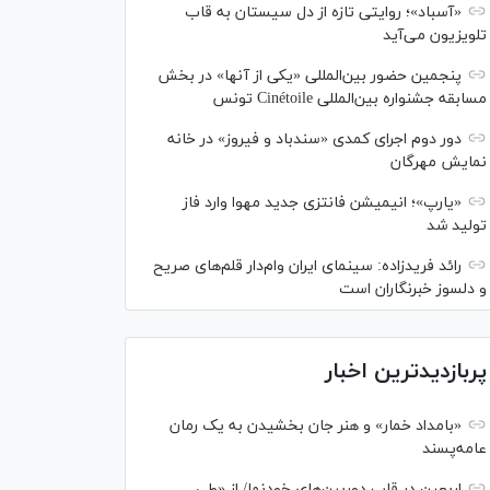
«آسباد»؛ روایتی تازه از دل سیستان به قاب
تلویزیون می‌آید
پنجمین حضور بین‌المللی «یکی از آنها» در بخش
مسابقه جشنواره بین‌المللی Cinétoile تونس
دور دوم اجرای کمدی «سندباد و فیروز» در خانه
نمایش مهرگان
«یارپ»؛ انیمیشن فانتزی جدید مهوا وارد فاز
تولید شد
رائد فریدزاده: سینمای ایران وام‌دار قلم‌های صریح
و دلسوز خبرنگاران است
پربازدیدترین اخبار
«بامداد خمار» و هنر جان بخشیدن به یک رمان
عامه‌پسند
اربعین در قاب دوربین‌های خودنما/ از «طی