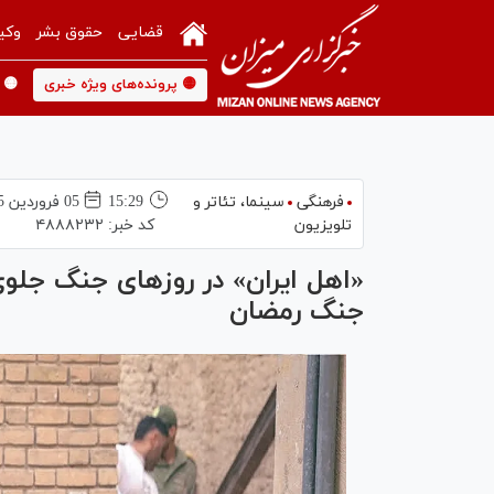
قضایی
حقوق بشر
وکی
🟡 پرونده‌های ویژه خبری
🟡 
فرهنگی
سینما،‌ تئاتر و
15:29
05 فروردين 1405
تلویزیون
کد خبر:
۴۸۸۸۲۳۲
«اهل ایران» در روز‌های جنگ جلوی
جنگ رمضان