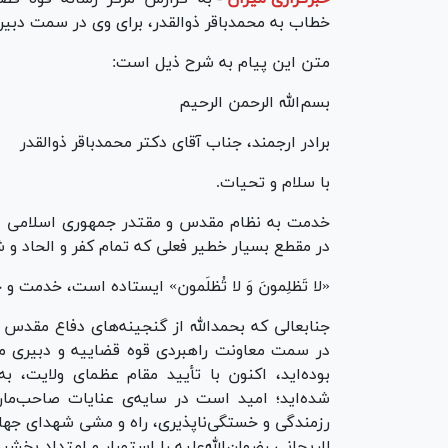
خطاب به محمدباقر ذوالقدر، برای وی در سمت دبیر
متن این پیام به شرح ذیل است:
بسم‌الله الرحمن الرحیم
برادر ارجمند، جناب آقای دکتر محمدباقر ذوالقدر
با سلام و تحیات.
خدمت به نظام مقدس و مقتدر جمهوری اسلامی ای
در مقطع بسیار خطیر فعلی که تمام کفر و الحاد و ش
«لا تَظلِمونَ وَ لا تُظلَمون» ایستاده است، خدمت
جنابعالی که بحمدالله از گنجینه‌های دفاع مقدس
در سمت معاونت راهبردی قوه قضاییه و دبیری 
بوده‌اید، اکنون با تأیید مقام عظمای ولایت
شده‌اید؛ امید است در سایه‌ی عنایات صاحب‌مان
رزمندگی و خستگی‌ناپذیری، راه و مشی شهدای جها
لاریجانی رضوان‌الله‌علیه را استمرار و امتداد بخشی