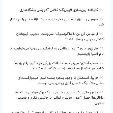
کارخانه پول‌سازی لایپزیگ؛ کلاس آموزشی باشگاه‌داری
سرمربی سابق تیم ملی تکواندو، هدایت قزاقستان را عهده‌دار
شد
از عباس فروتن تا ماگومدوف؛ سرنوشت عجیب قهرمانان
کشتی جهان در سال ۲۰۱۸!
قلی‌پور: برای ۳ مدال طلایی به تاشکند می‌روم/ می‌خواهیم بر
بام آسیا بایستیم
سعیدآبادی: می‌توانیم اتفاقات بزرگی در ناگویا رقم بزنیم/
شاید حریفانم از سبک مبارزه من شگفت‌زده شوند
فریبا: استقلال با وجود پنجره بسته تیم امیدوارکننده‌ای
نشان داد/ لیگ امسال قابل پیش‌بینی نیست
بدون حتی یک سرمربی خارجی؛ لیگ برتر فوتبال در انحصار
داخلی‌ها/ فصل آزمون مربیان ایرانی با چاشنی تکرار و فرصت
طلایی
تور جهانی تنیس صربستان| یزدانی به جمع ۴ نفر برتر رسید