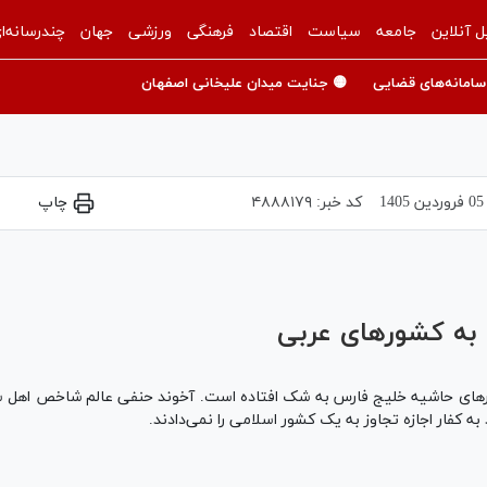
ل آنلاین
جامعه
سیاست
اقتصاد
فرهنگی
ورزشی
جهان
چندرسانه‌ا
سامانه‌های قضایی
🟡 جنایت میدان علیخانی اصفهان
05 فروردين 1405
کد خبر:
۴۸۸۸۱۷۹
چاپ
Play
Video
به کشورهای عربی
‌های حاشیه خلیج فارس به شک افتاده است. آخوند حنفی عالم شاخص اهل س
ه کفار اجازه تجاوز به یک کشور اسلامی را نمی‌دادند.