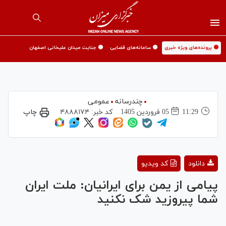
🟡 پرونده‌های ویژه خبری
🟡 سامانه‌های قضایی
🟡 جنایت میدان علیخانی اصفهان
چندرسانه
عمومی
11:29
05 فروردين 1405
کد خبر:
۴۸۸۸۱۷۴
چاپ
Play
دانلود
کد ویدیو
Video
پیامی از یمن برای ایرانیان: ملت ايران
شما پیروزید شک نکنید