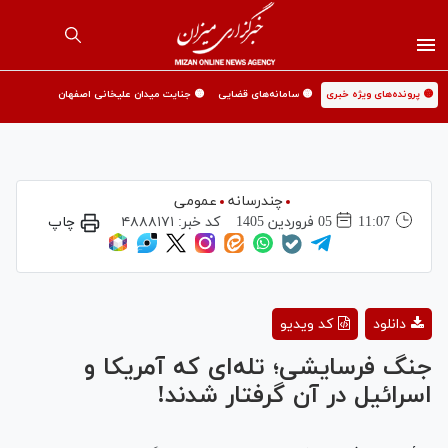
🟡 پرونده‌های ویژه خبری
🟡 سامانه‌های قضایی
🟡 جنایت میدان علیخانی اصفهان
چندرسانه
عمومی
11:07
05 فروردين 1405
کد خبر:
۴۸۸۸۱۷۱
چاپ
Play
دانلود
کد ویدیو
Video
جنگ فرسایشی؛ تله‌ای که آمریکا و
اسرائیل در آن گرفتار شدند!