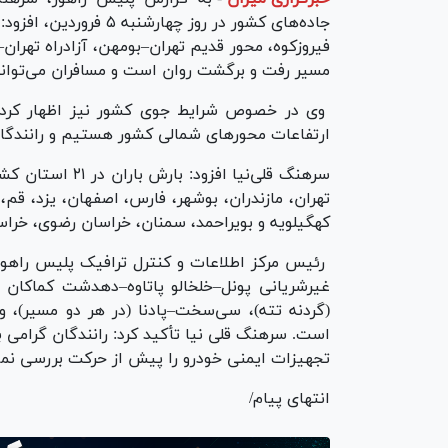
جاده‌های کشور در روز چ
فیروزکوه، محور قدیم تهران–بومهن، آزادراه تهران
مسیر رفت و برگشت روان است و مسافران می‌توانند
وی در خصوص شرایط جوی کشور نیز اظهار کرد: د
ارتفاعات محور‌های شمالی کشور هستیم و رانندگان 
سرهنگ قلی‌نیا اف
تهران، مازندران، بوشهر، فارس، اصفهان، یزد، قم،
کهگیلویه و بویراحمد، سمنان، خراسان رضوی، خرا
رئیس مرکز اطلاعات و کنترل ترافیک پلیس راهور ف
غیرشریانی پونل–خلخالو پاتاوه–دهدشت کماکان م
(گردنه تته)، سی‌سخت–پادنا (در هر دو مسیر)، و
است. سرهنگ قلی نیا تأکید کرد: رانندگان گرامی ب
تجهیزات ایمنی خودرو را پیش از حرکت بررسی نمای
انتهای پیام/