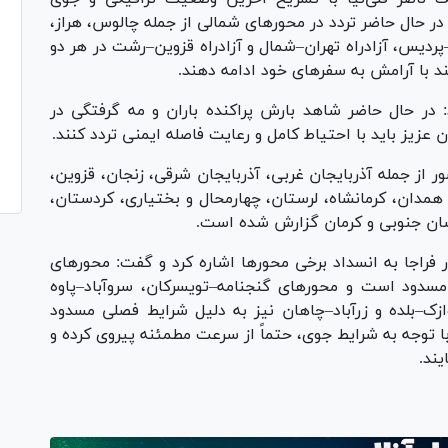
هارشنبه ۵ فروردین، افزود: در حال حاضر تردد در محور‌های شمالی از جمله چالوس، هراز،
–پردیس، آزادراه تهران–شمال و آزادراه قزوین–رشت در هر دو
 با آرامش به سفر‌های خود ادامه دهند.
ر حال حاضر شاهد بارش پراکنده باران و مه گرفتگی در
عزیز باید با احتیاط کامل و رعایت فاصله ایمنی تردد کنند.
زود: بارش باران در ۲۱ استان کشور از جمله آذربایجان غربی، آذربایجان شرقی، زنجان، قزوین،
 همدان، کرمانشاه، لرستان، چهارمحال و بختیاری، کردستان،
سان جنوبی و کرمان گزارش شده است.
راجا به انسداد برخی محور‌ها اشاره کرد و گفت: محور‌های
سدود است و محور‌های گنجنامه–تویسرکان، سروآباد–پاوه
ازک–بلده و زرآباد–چاهان نیز به دلیل شرایط فصلی مسدود
ا توجه به شرایط جوی، حتماً از سرعت مطمئنه پیروی کرده و
ند.