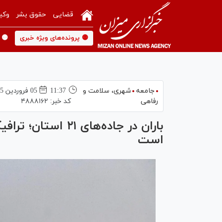
قضایی
حقوق بشر
وکی
🟡 پرونده‌های ویژه خبری
🟡 
جامعه
شهری،‌ سلامت و
11:37
05 فروردين 1405
رفاهی
کد خبر:
۴۸۸۸۱۶۲
باران در جاده‌های 
است