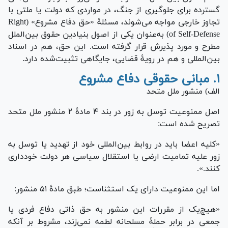
گسترده برای جلوگیری از جنگ، در مواردی که دولت یا ملتی با
تجاوز خارجی مواجه می‌شوند، مسئلۀ «حق دفاع مشروع» (Right
of Self-Defense) به‌عنوان یکی از اصول بنیادین حقوق بین‌الملل
مطرح و مورد پذیرش قرار گرفته است. این حق، هم در اسناد
بین‌المللی و هم در رویۀ قضایی، جایگاهی تثبیت‌شده دارد.
۱. مبانی حقوقی دفاع مشروع
الف) منشور ملل متحد
اصل ممنوعیت توسل به زور در بند ۴ مادهٔ ۲ منشور ملل متحد
تصریح شده است:
«کلیه اعضا باید در روابط بین‌المللی خود از تهدید یا توسل به
زور علیه تمامیت ارضی یا استقلال سیاسی هر دولت خودداری
کنند.».
اما این ممنوعیت دارای یک استثناست؛ طبق مادهٔ ۵۱ منشور:
«هیچ‌یک از مقررات این منشور به حق ذاتی دفاع فردی یا
جمعی در برابر حملۀ مسلحانه لطمه نمی‌زند، مشروط بر آنکه