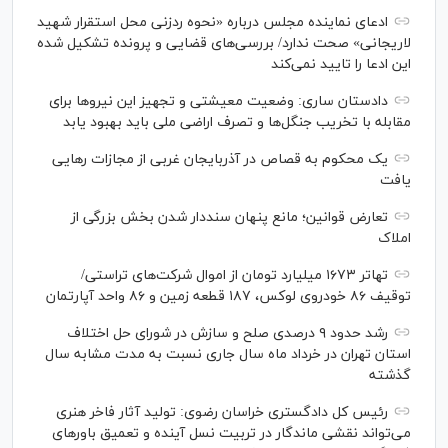
ادعای نماینده مجلس درباره «نحوه ردزنی محل استقرار شهید
لاریجانی» صحت ندارد/ بررسی‌های قضایی و پرونده تشکیل شده
این ادعا را تایید نمی‌کند
دادستان ساری: وضعیت معیشتی و تجهیز این نیرو‌ها برای
مقابله با تخریب جنگل‌ها و تصرف اراضی ملی باید بهبود یابد
یک محکوم به قصاص در آذربایجان‌ غربی از مجازات رهایی
یافت
تعارض قوانین؛ مانع پنهان سنددار شدن بخش بزرگی از
املاک
تهاتر ۱۶۷۳ میلیارد تومان از اموال شرکت‌های تراستی/
توقیف ۸۶ خودروی لوکس، ۱۸۷ قطعه زمین و ۸۶ واحد آپارتمان
رشد حدود ۹ درصدی صلح و سازش در شورای حل اختلاف
استان تهران در خرداد ماه سال جاری نسبت به مدت مشابه سال
گذشته
رئیس کل دادگستری خراسان رضوی: تولید آثار فاخر هنری
می‌تواند نقشی ماندگار در تربیت نسل آینده و تعمیق باور‌های