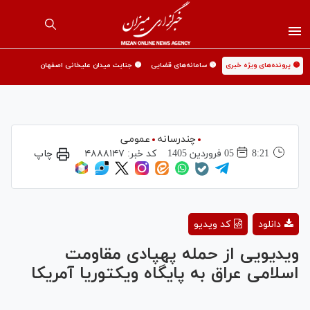
🟡 پرونده‌های ویژه خبری
🟡 سامانه‌های قضایی
🟡 جنایت میدان علیخانی اصفهان
چندرسانه
عمومی
8:21
05 فروردين 1405
کد خبر:
۴۸۸۸۱۴۷
چاپ
Play
دانلود
کد ویدیو
Video
ویدیویی از حمله پهپادی مقاومت
اسلامی عراق به پایگاه ویکتوریا آمریکا