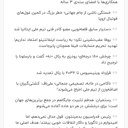
همکاری‌ها با امضای سندی ۳ ساله
خستگی ناشی از جام جهانی؛ خطر بزرگ در کمین غول‌های
فوتبال اروپا
دستیار سابق قلعه‌نویی عضو کادر فنی تیم ملی ایتالیا شد
یوفا عقب‌نشینی نکرد؛ به ریاست اینفانتینو اعتماد نداریم/
تهدید تحریم مسابقات فیفا همچنان پابرجاست
چرخش ۱۸۰ درجه‌ای؛ رودری به رئال «نه» گفت و بارسلونا را
ترجیح داد
قرارداد وینیسیوس تا ۲۰۳۲ با رئال‌ تمدید شد
ناکامی در خانه، تصمیمی جنجالی؛ علی‌اف: کشتی‌گیران با
اضافه‌وزن از تیم ملی اخراج می‌شوند!
رستمیان: هدفم تثبیت جایگاهم در جمع برترین‌های جهان
است/ برای درخشش در هر دو ماده آماده می‌شوم
رئیس فدراسیون بدمینتون: قول مدال نمی‌دهم، اما
امیدوارم در ناگویا و داکار اتفاقات خوبی بیفتد/ هدف اصلی ما