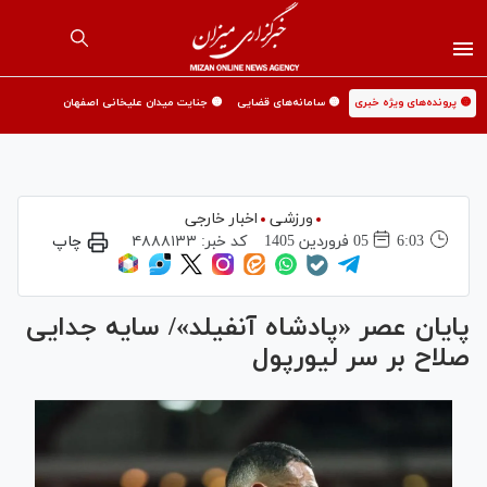
🟡 پرونده‌های ویژه خبری
🟡 سامانه‌های قضایی
🟡 جنایت میدان علیخانی اصفهان
ورزشی
اخبار خارجی
6:03
05 فروردين 1405
کد خبر:
۴۸۸۸۱۳۳
چاپ
پایان عصر «پادشاه آنفیلد»/ سایه جدایی
صلاح بر سر لیورپول