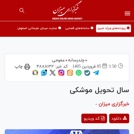
🟡 پرونده‌های ویژه خبری
🟡 سامانه‌های قضایی
🟡 جنایت میدان علیخانی اصفهان
چندرسانه
عمومی
1:50
05 فروردين 1405
کد خبر:
۴۸۸۸۱۳۲
چاپ
سال تحویل موشکی
خبرگزاری میزان
-
Play
دانلود
کد ویدیو
Video