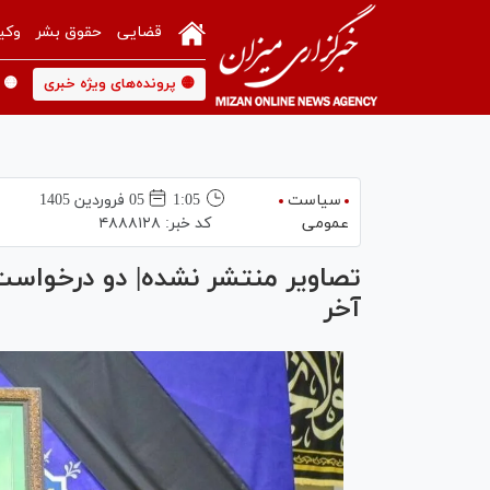
قضایی
حقوق بشر
وکی
🟡 پرونده‌های ویژه خبری
🟡 
سیاست
1:05
05 فروردين 1405
عمومی
کد خبر:
۴۸۸۸۱۲۸
تصاویر منتشر نشده| دو درخواست
آخر