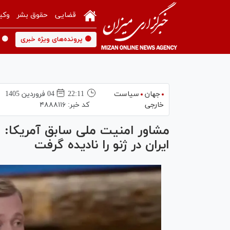
قضایی
حقوق بشر
وکی
🟡 پرونده‌های ویژه خبری
🟡 
جهان
سیاست
22:11
04 فروردين 1405
خارجی
کد خبر:
۴۸۸۸۱۱۶
مشاور امنیت ملی سابق آمریکا: 
ایران در ژنو را نادیده گرفت