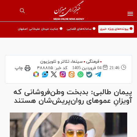
🟡 پرونده‌های ویژه خبری
🟡 سامانه‌های قضایی
🟡 جنایت میدان علیخانی اصفهان
فرهنگی
سینما،‌ تئاتر و تلویزیون
21:46
04 فروردين 1405
کد خبر:
۴۸۸۸۱۱۵
چاپ
پیمان طالبی: بدبخت وطن‌فروشانی که
آویزانِ عموهای روان‌پریش‌شان هستند