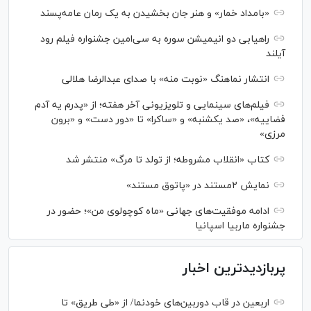
«بامداد خمار» و هنر جان بخشیدن به یک رمان عامه‌پسند
راهیابی دو انیمیشن سوره به سی‌امین جشنواره فیلم رود
آیلند
انتشار نماهنگ «نوبت منه» با صدای عبدالرضا هلالی
فیلم‌های سینمایی و تلویزیونی آخر هفته؛ از «پدرم یه آدم
فضاییه»، «صد یکشنبه» و «ساکرا» تا «دور دست» و «برون
مرزی»
کتاب «انقلاب مشروطه؛ از تولد تا مرگ» منتشر شد
نمایش ۲مستند در «پاتوق مستند»
ادامه موفقیت‌های جهانی «ماه کوچولوی من»؛ حضور در
جشنواره ماربیا اسپانیا
پربازدیدترین اخبار
اربعین در قاب دوربین‌های خودنما/ از «طی طریق» تا