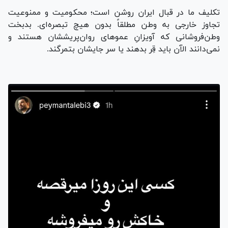
تکلیف ما در قبال ایران روشن است؛ محکومیت و ممنوعیت
تجاوز خارجی به وطن مطلقاً بدون هیچ تبصره‌ای. بدبخت
وطن‌فروشانی که آویزانِ عمو‌های روان‌پریششان هستند و
نمی‌دانند الآن باید قِر بدهند یا سر جایشان بتمرگند.