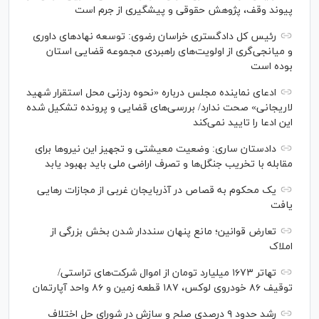
پیوند وقف، پژوهش حقوقی و پیشگیری از جرم است
رئیس کل دادگستری خراسان رضوی: توسعه نهاد‌های داوری
و میانجی‌گری از اولویت‌های راهبردی مجموعه قضایی استان
بوده است
ادعای نماینده مجلس درباره «نحوه ردزنی محل استقرار شهید
لاریجانی» صحت ندارد/ بررسی‌های قضایی و پرونده تشکیل شده
این ادعا را تایید نمی‌کند
دادستان ساری: وضعیت معیشتی و تجهیز این نیرو‌ها برای
مقابله با تخریب جنگل‌ها و تصرف اراضی ملی باید بهبود یابد
یک محکوم به قصاص در آذربایجان‌ غربی از مجازات رهایی
یافت
تعارض قوانین؛ مانع پنهان سنددار شدن بخش بزرگی از
املاک
تهاتر ۱۶۷۳ میلیارد تومان از اموال شرکت‌های تراستی/
توقیف ۸۶ خودروی لوکس، ۱۸۷ قطعه زمین و ۸۶ واحد آپارتمان
رشد حدود ۹ درصدی صلح و سازش در شورای حل اختلاف