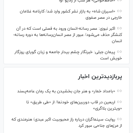
«حافظ‌خوانی» هر شب از رادیو آوا
«اسیران شاه» به بازار نشر کشور وارد شد/ کارنامه غلامان
خارجی در عصر صفوی
اکبر نبوی: عصر رسانه-انسان ورود به فصلی است که در آن
کنشگر حذف می‌شود/ عبور از عصر انسان‌رسانه‌ها به دوره رسانه-
انسان
پیمان جبلی: خبرنگار چشم بیدار جامعه و زبان گویای روزگار
خویش است
پربازدیدترین اخبار
«بامداد خمار» و هنر جان بخشیدن به یک رمان عامه‌پسند
اربعین در قاب دوربین‌های خودنما/ از «طی طریق» تا
«ویترین بلاگری»
روایت سینماگران درباره راز محبوبیت اکبر عبدی/ هنرمندی که
از مرزهای جناحی عبور کرد