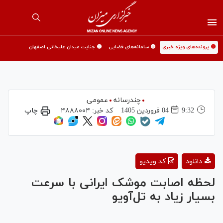
🟡 پرونده‌های ویژه خبری
🟡 سامانه‌های قضایی
🟡 جنایت میدان علیخانی اصفهان
چندرسانه
عمومی
9:32
04 فروردين 1405
کد خبر:
۴۸۸۸۰۰۴
چاپ
Play
دانلود
کد ویدیو
Video
لحظه اصابت موشک ایرانی با سرعت
بسیار زیاد به تل‌آویو