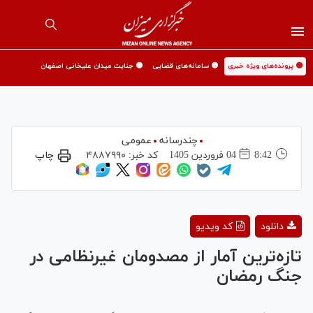
🟡 پرونده‌های ویژه خبری
🟡 سامانه‌های قضایی
🟡 جنایت میدان علیخانی اصفهان
چندرسانه
عمومی
8:42
04 فروردين 1405
کد خبر:
۴۸۸۷۹۹۰
چاپ
Play
دانلود
کد ویدیو
Video
تازه‌ترین آمار از مصدومان غیرنظامی در
جنگ رمضان