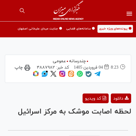
🟡 پرونده‌های ویژه خبری
🟡 سامانه‌های قضایی
🟡 جنایت میدان علیخانی اصفهان
چندرسانه
عمومی
8:23
04 فروردين 1405
کد خبر:
۴۸۸۷۹۸۲
چاپ
Play
دانلود
کد ویدیو
Video
لحظه اصابت موشک به مرکز اسرائیل