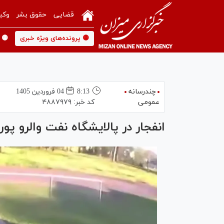
قضایی
حقوق بشر
وکی
🟡 پرونده‌های ویژه خبری
🟡 
چندرسانه
8:13
04 فروردين 1405
عمومی
کد خبر:
۴۸۸۷۹۷۹
انفجار در پالایشگاه نفت والرو پو