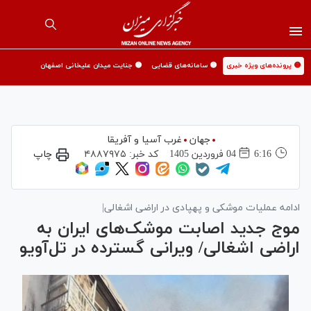
🟡 پرونده‌های ویژه خبری
🟡 سامانه‌های قضایی
🟡 جنایت میدان علیخانی اصفهان
جهان
غرب آسیا و آفریقا
6:16
04 فروردين 1405
کد خبر:
۴۸۸۷۹۷۵
چاپ
ادامه عملیات موشکی و پهپادی در اراضی اشغالی|
موج جدید اصابت موشک‌های ایران به
اراضی اشغالی/ ویرانی گسترده در تل‌آویو