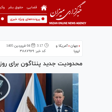
قضایی
حقوق بشر
وکی
🟡 پرونده‌های ویژه خبری
🟡 
جهان
آمریکا و
3:17
04 فروردين 1405
اروپا
کد خبر:
۴۸۸۷۹۶۹
محدودیت جدید پنتاگون برای روزنا