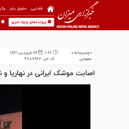
قضایی
حقوق بشر
وکی
🟡 پرونده‌های ویژه خبری
🟡 
چندرسانه
2:43
04 فروردين 1405
عمومی
کد خبر:
۴۸۸۷۹۶۷
اصابت موشک ایرانی در نهاریا و ن