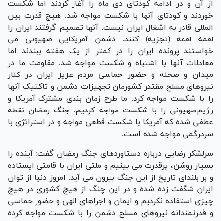
از آن و در ادامه کودتای دی ماه را آغاز کردند اما شکست
خوردند و کودتای آنها با شکست مواجه شد. هیچ قدرت بین
المللی قادر به اشغال ایران نیست. آنها تصمیم گرفتند ایران را
لقمه لقمه (تجزیه) کنند. دشمن آمریکایی صهیونی می
خواستند پرونده ایران را در کمتر از یک هفته ببندند اما
معادلات آنها با اشتباه و شکست مواجه شد. مقاومت ما در
میدان و صحنه و حضور حماسی مردم عزیز ایران در کنار
نیروهای مسلح مقتدر کشورمان تجهیزات دشمن و تاکتیک آنها
را با شکست مواجه کرد. ما طرح زمان بندی مشترک آمریکا و
رژیم‌صهیونی را با شکست مواجه کردیم‌. جنگ رمضان نقطه
عطفی شده که آمریکا با شکست قطعی مواجه و در استراتژی با
سردرگمی مواجه شده است.
سرلشکر رضایی درباره دستاوردهای جنگ رمضان گفت: آینده را
بسیار روشن، پرقدرت می بینیم و ملتی ایران با قامتی ایستاده
و بر بلندای تاریخ از این جنگ بیرون می آید. امروز دنیا از توان
ایران شگفت زده شده و در این چنگ از هیچ کشوری در هیچ
چیزی استفاده نکردیم و ایمان و اجراهای الهی و حضور حماسی
و قدرتمندانه نیروهای مسلح دشمن را با شکست مواجه کرده