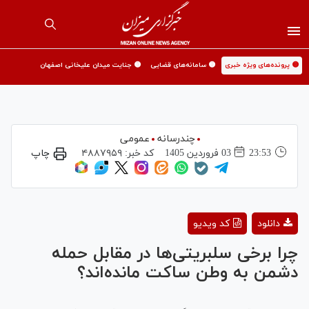
🟡 پرونده‌های ویژه خبری
🟡 سامانه‌های قضایی
🟡 جنایت میدان علیخانی اصفهان
چندرسانه
عمومی
23:53
03 فروردين 1405
کد خبر:
۴۸۸۷۹۵۹
چاپ
Play
دانلود
کد ویدیو
Video
چرا برخی سلبریتی‌ها در مقابل حمله
دشمن به وطن ساکت مانده‌اند؟