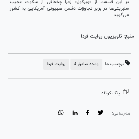
در این قسمت از «ویرگول» زهرا چخماقی از سکوت عجیب
سلبریتی‌ها در برابر تجاوزات دشمن صهیونی آمریکایی به کشور
می‌گوید.
منبع: تلویزیون روایت فردا
برچسب ها:
وعده صادق 4
روایت فردا
لینک کوتاه
هم‌رسانی: