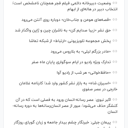
وضعیت دبیرخانه دائمی فیلم فجر همچنان نامشخص است/
انتخاب دبیر در هاله‌ای از ابهام
«قصه‌های هومن و جناب‌خان» دوباره روی آنتن می‌رود
حق نشر «زیبا صدایم کن» به ناشران چین و ژاپن واگذار شد
پخش مجموعه تلویزیونی «ارتباط» از شبکه تماشا
«مادر بزرگم لیلی» به بلاروس می‌رود
تدارک ویژه رادیو در ایام سوگواری پایان ماه صفر
«حافظ‌خوانی» هر شب از رادیو آوا
«اسیران شاه» به بازار نشر کشور وارد شد/ کارنامه غلامان
خارجی در عصر صفوی
اکبر نبوی: عصر رسانه-انسان ورود به فصلی است که در آن
کنشگر حذف می‌شود/ عبور از عصر انسان‌رسانه‌ها به دوره رسانه-
انسان
پیمان جبلی: خبرنگار چشم بیدار جامعه و زبان گویای روزگار