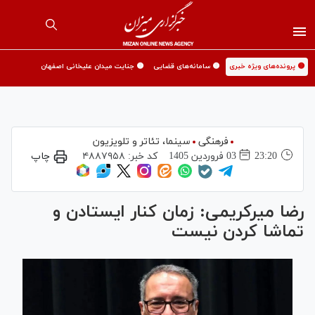
🟡 پرونده‌های ویژه خبری
🟡 سامانه‌های قضایی
🟡 جنایت میدان علیخانی اصفهان
فرهنگی
سینما،‌ تئاتر و تلویزیون
23:20
03 فروردين 1405
کد خبر:
۴۸۸۷۹۵۸
چاپ
رضا میرکریمی: زمان کنار ایستادن و
تماشا کردن نیست