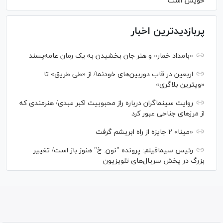
خویش است
پربازدیدترین اخبار
«بامداد خمار» و هنر جان بخشیدن به یک رمان عامه‌پسند
اربعین در قاب دوربین‌های خودنما/ از «طی طریق» تا
«ویترین بلاگری»
روایت سینماگران درباره راز محبوبیت اکبر عبدی/ هنرمندی که
از مرزهای جناحی عبور کرد
«مینا» ۲ جایزه از راه ابریشم گرفت
رئیس سیمافیلم: پرونده "نون. خ" هنوز باز است/ تغییر
بزرگ در پخش سریال‌های تلویزیون