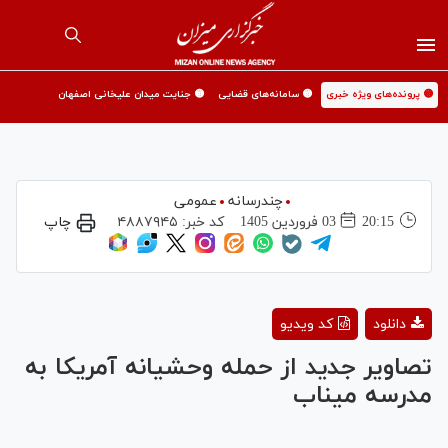
🟡 پرونده‌های ویژه خبری
🟡 سامانه‌های قضایی
🟡 جنایت میدان علیخانی اصفهان
چندرسانه
عمومی
20:15
03 فروردين 1405
کد خبر:
۴۸۸۷۹۴۵
چاپ
Play
دانلود
کد ویدیو
Video
تصاویر جدید از حمله وحشیانه آمریکا به
مدرسه میناب