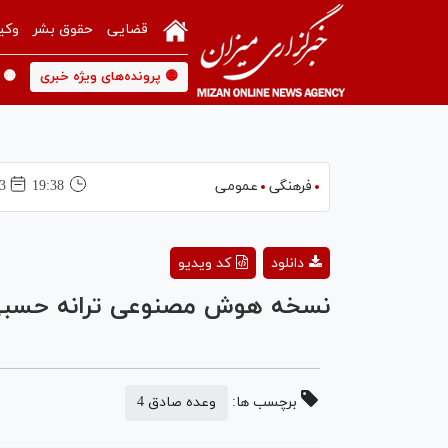
قضایی
حقوق بشر
وکی
🟡 پرونده‌های ویژه خبری
🟡 
فرهنگی
عمومی
19:38
03 فرور
دانلود
کد ویدیو
نسخه هوش مصنوعی ترانه حسبی 
برچسب ها:
وعده صادق 4