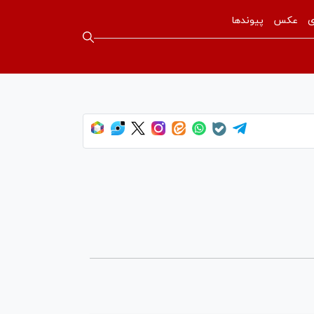
ی
عکس
پیوندها