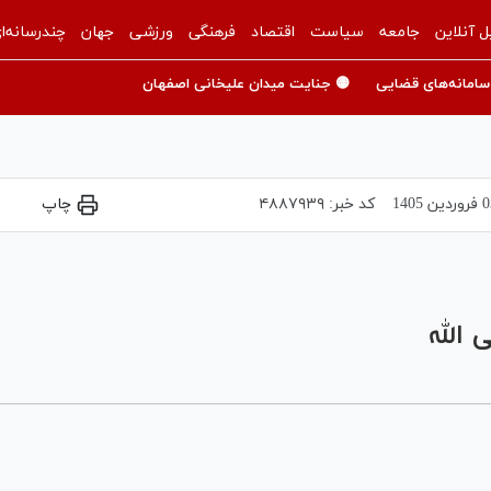
ل آنلاین
جامعه
سیاست
اقتصاد
فرهنگی
ورزشی
جهان
چندرسانه‌ا
سامانه‌های قضایی
🟡 جنایت میدان علیخانی اصفهان
دين 1405
کد خبر:
۴۸۸۷۹۳۹
چاپ
Play
Video
الله