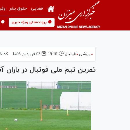
قضایی
حقوق بشر
وکی
🟡 پرونده‌های ویژه خبری
🟡 
ورزشی
فوتبال
19:10
03 فروردين 1405
کد خب
تمرین تیم ملی فوتبال در باران آنتالیا/ ۴ لژیونر دیگر فردا اض