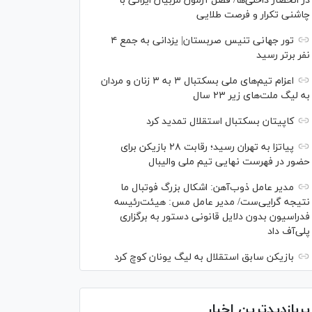
در انحصار داخلی‌ها/ فصل آزمون مربیان ایرانی با
چاشنی تکرار و فرصت طلایی
تور جهانی تنیس صربستان| یزدانی به جمع ۴
نفر برتر رسید
اعزام تیم‌های ملی بسکتبال ۳ به ۳ زنان و مردان
به لیگ ملت‌های زیر ۲۳ سال
کاپیتان بسکتبال استقلال تمدید کرد
پیاتزا به تهران رسید؛ رقابت ۲۸ بازیکن برای
حضور در فهرست نهایی تیم ملی والیبال
مدیر عامل ذوب‌آهن: اشکال بزرگ فوتبال ما
نتیجه گرایی‌ست/ مدیر عامل مس: هیئت‌رئیسه
فدراسیون بدون دلایل قانونی دستور به برگزاری
پلی‌آف داد
بازیکن سابق استقلال به لیگ یونان کوچ کرد
پربازدیدترین اخبار