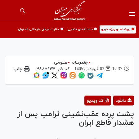
🟡 پرونده‌های ویژه خبری
🟡 سامانه‌های قضایی
🟡 جنایت میدان علیخانی اصفهان
چندرسانه
عمومی
17:37
03 فروردين 1405
کد خبر:
۴۸۸۷۹۲۳
چاپ
Play
دانلود
کد ویدیو
Video
پشت پرده عقب‌نشینی ترامپ پس از
هشدار قاطع ایران