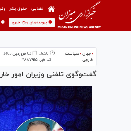
قضایی
حقوق بشر
وکی
🟡 پرونده‌های ویژه خبری
🟡 
جهان
سیاست
16:50
03 فروردين 1405
خارجی
کد خبر:
۴۸۸۷۹۱۵
گفت‌وگوی تلفنی وزیران امور خارج