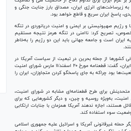
ر بر عزم ایران برای تداوم دفاع از حاکمیت ملی و تمامیت
 به زیر‌ساخت‌های انرژی ایران، مصداق بارز جنایت جنگی و
، پاسخ ایران سریع و قاطع خواهد بود.
ا و رژیم صهیونیستی بر ایمنی و امنیت دریانوردی در تنگه
ن خصوص، تصریح کرد: ناامنی در تنگه هرمز نتیجه مستقیم
 ایران است و جامعه جهانی باید این دو رژیم را به‌خاطر
نند.
برخی کشور‌ها از جمله بحرین در تبعیت از سیاست آمریکا در
ابزارسازی از شورای امنیت برای اعمال فشار علیه ایران، گفت: قطعنامه مورخ ۲۰ اسفند/۱۱ مارس شورای امنیت
عیت‌ها بود چراکه به جای پاسخگو کردن متجاوزان، ایران را
 متحدینش برای طرح قطعنامه‌ای مشابه در شورای امنیت،
امنیت، به‌ویژه روسیه و چین، و دیگر کشور‌هایی که برای
ئل هستند، اجازه ندهند آمریکا همزمان با جنایات ارتکابی
 وضعیت سوء استفاده کند.
گر حمله غیرقانونی آمریکا و اسرائیل علیه جمهوری اسلامی